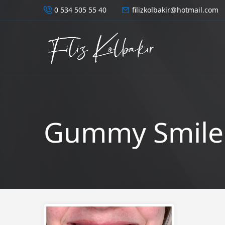
0 534 505 55 40
filizkolbakir@hotmail.com
Gummy Smile i