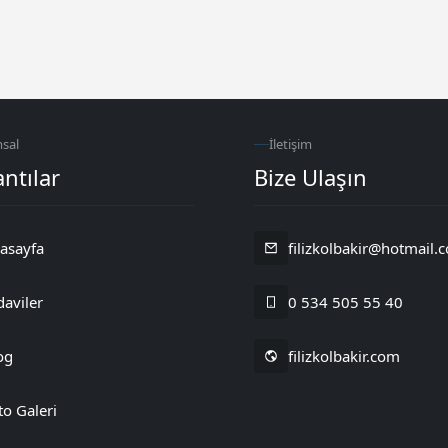
sal
İletişim
ntılar
Bize Ulaşın
asayfa
filizkolbakir@hotmail.
daviler
0 534 505 55 40
og
filizkolbakir.com
to Galeri