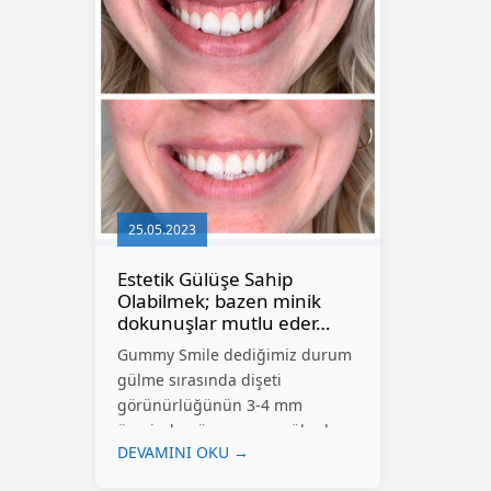
25.05.2023
Estetik Gülüşe Sahip
Olabilmek; bazen minik
dokunuşlar mutlu eder…
Gummy Smile dediğimiz durum
gülme sırasında dişeti
görünürlüğünün 3-4 mm
üzerinde göze çarpan yüksek
DEVAMINI OKU →
gülme hattıdır. Kas
hiperaktivitesi, iskeletsel