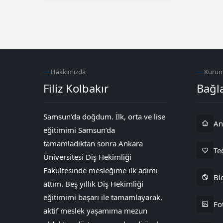
sebepler ya da kombine
faktörlerin neden olduğu bu
durumlar da dişeti
operasyonlarına gerek
kalmadan Botolinum toksin-A...
Hakkımızda
Kurum
Filiz Kolbakır
Bağla
Samsun’da doğdum. İlk, orta ve lise
An
eğitimimi Samsun’da
tamamladıktan sonra Ankara
Te
Üniversitesi Diş Hekimliği
Filiz Kolbakır
Fakültesinde mesleğime ilk adımı
Bl
attım. Beş yıllık Diş Hekimliği
eğitimimi başarı ile tamamlayarak,
Fo
aktif meslek yaşamıma mezun